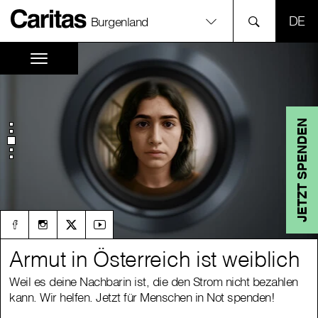
SPR
Burgenland
JETZT SPENDEN
Armut in Österreich ist weiblich
Armut in Österreich ist weiblich
Weil es deine Nachbarin ist, die den Strom nicht bezahlen
Weil es deine Nachbarin ist, die den Strom nicht bezahlen
kann. Wir helfen. Jetzt für Menschen in Not spenden!
kann. Wir helfen. Jetzt für Menschen in Not spenden!