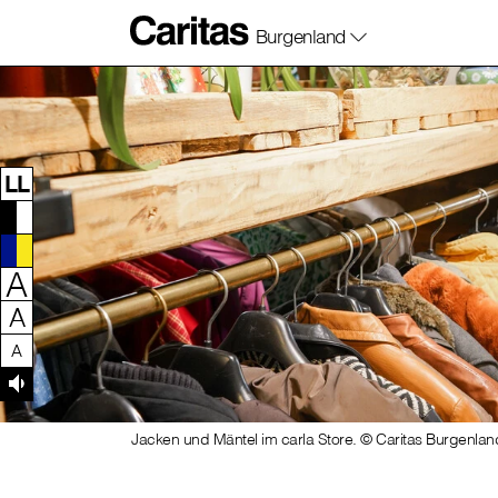
Burgenland
Zum Inhalt dieser Seite
Zur Navigation
Zum Footer dieser Seite
LL
A
A
A
Jacken und Mäntel im carla Store. © Caritas Burgenlan