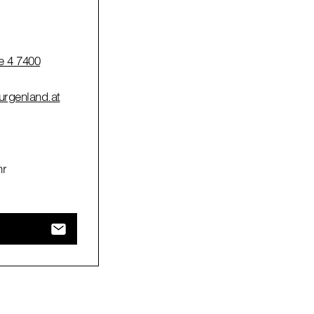
e 4 7400
burgenland.at
hr