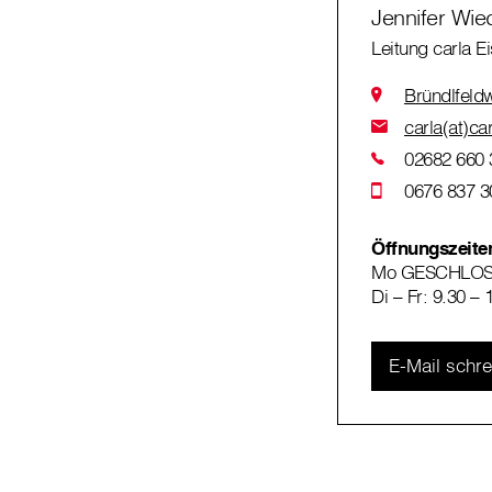
Jennifer Wie
Leitung carla E
Bründlfeld
carla(at)ca
02682 660 
0676 837 3
Öffnungszeite
Mo GESCHLO
Di – Fr: 9.30 – 
E-Mail schr