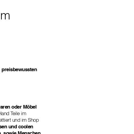
im
, preisbewussten
waren oder Möbel
and Teile im
ttiert und im Shop
sen und coolen
n, sowie Menschen,