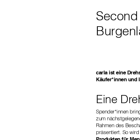
Second 
Burgen
carla ist eine Dre
Käufer*innen und 
Eine Dre
Spender*innen brin
zum nächstgelegene
Rahmen des Beschäft
präsentiert. So wir
Produkten für Men