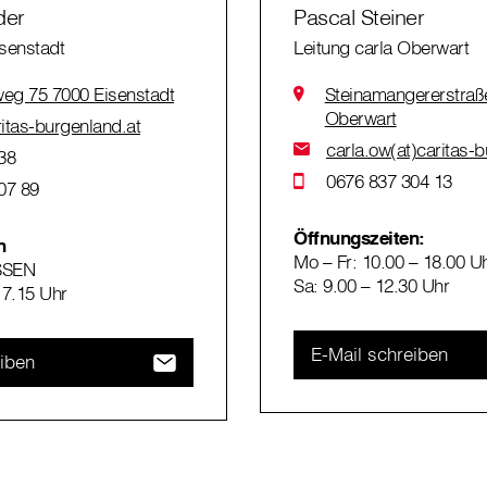
der
Pascal Steiner
isenstadt
Leitung carla Oberwart
weg 75 7000 Eisenstadt
Steinamangererstraß
Oberwart
ritas-burgenland.at
carla.ow(at)caritas-
38
0676 837 304 13
07 89
Öffnungszeiten:
n
Mo – Fr: 10.00 – 18.00 U
SSEN
Sa: 9.00 – 12.30 Uhr
17.15 Uhr
E-Mail schreiben
eiben