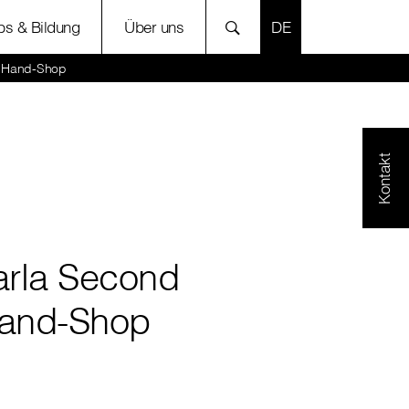
SPRACHE AUSWÄH
bs & Bildung
Über uns
d Hand-Shop
Kontakt
arla Second
and-Shop