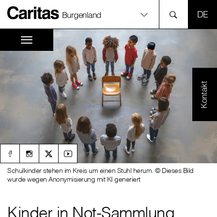
SPR
Burgenland
Kontakt
Schulkinder stehen im Kreis um einen Stuhl herum. © Dieses Bild
wurde wegen Anonymisierung mit KI generiert
Kinder in Not-Sammlung