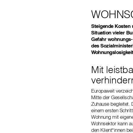
WOHNSC
Steigende Kosten u
Situation vieler B
Gefahr wohnungs
des Sozialminister
Wohnungslosigkeit
Mit leist
verhinder
Europaweit verzeich
Mitte der Gesellsc
Zuhause begleitet. D
einem ersten Schritt
Wohnung mit eigene
Wohnsektor kann aus
den Klient*innen b