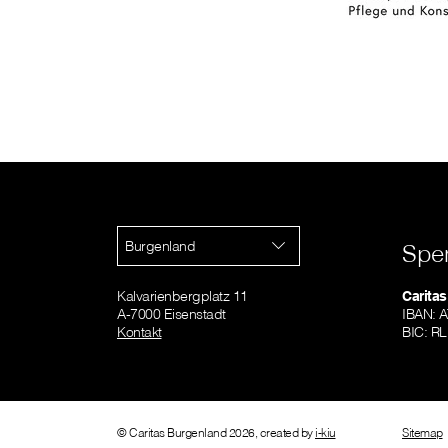
Burgenland
Spe
Kalvarienbergplatz 11
Caritas
A-7000 Eisenstadt
IBAN: 
Kontakt
BIC: R
© Caritas Burgenland 2026, created by
i-kiu
Sitemap