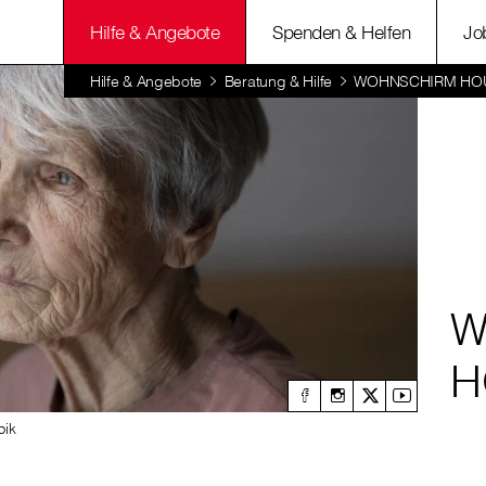
Hilfe & Angebote
Spenden & Helfen
Jo
Hilfe & Angebote
Beratung & Hilfe
WOHNSCHIRM HOU
W
H
pik