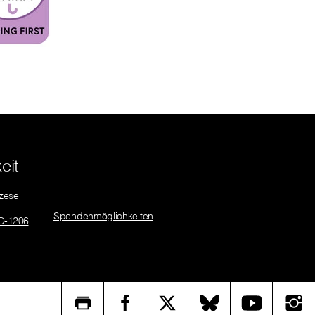
eit
özese
Spendenmöglichkeiten
O-1206