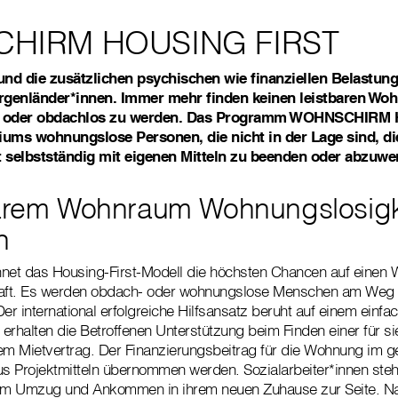
HIRM HOUSING FIRST
nd die zusätzlichen psychischen wie finanziellen Belastung
urgenländer*innen. Immer mehr finden keinen leistbaren Wo
- oder obdachlos zu werden. Das Programm WOHNSCHIRM
iums wohnungslose Personen, die nicht in der Lage sind, di
 selbstständig mit eigenen Mitteln zu beenden oder abzuwe
barem Wohnraum Wohnungslosigk
n
net das Housing-First-Modell die höchsten Chancen auf einen 
haft. Es werden obdach- oder wohnungslose Menschen am Weg 
er international erfolgreiche Hilfsansatz beruht auf einem einfac
 erhalten die Betroffenen Unterstützung beim Finden einer für si
m Mietvertrag. Der Finanzierungsbeitrag für die Wohnung im 
 Projektmitteln übernommen werden. Sozialarbeiter*innen stehe
eim Umzug und Ankommen in ihrem neuen Zuhause zur Seite. Na