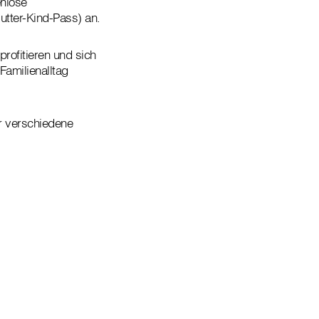
nlose
tter-Kind-Pass) an.
rofitieren und sich
amilienalltag
r verschiedene