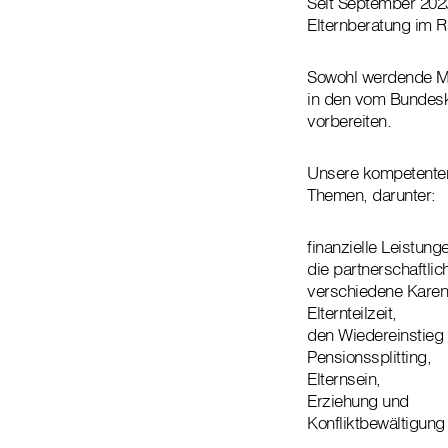
Seit September 202
Elternberatung im 
Sowohl werdende Mü
in den vom Bundeska
vorbereiten.
Unsere kompetenten
Themen, darunter:
finanzielle Leistun
die partnerschaftlic
verschiedene Karen
Elternteilzeit,
den Wiedereinstieg 
Pensionssplitting,
Elternsein,
Erziehung und
Konfliktbewältigung