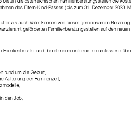
3 bieten die
österreichischen Familienberatungsstellen
die koste
Rahmen des Eltern-Kind-Passes (bis zum 31. Dezember 2023: Mu
tter als auch Väter können von dieser gemeinsamen Beratung p
nzleramt geförderten Familienberatungsstellen auf den neuen F
 Familienberater und -beraterinnen informieren umfassend übe
gen rund um die Geburt,
he Aufteilung der Familienzeit,
zmodelle,
in den Job,