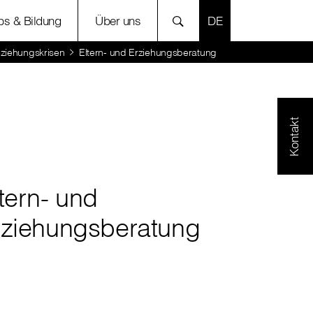
SPRACHE AUSWÄH
bs & Bildung
Über uns
ziehungskrisen
Eltern- und Erziehungsberatung
Kontakt
tern- und
rziehungsberatung