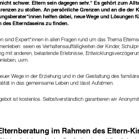
 nicht schwer. Eltern sein dagegen sehr." Es gehört zum Allt
renzen zu stoßen. An persönliche Grenzen und an die der K
ungsberater*innen helfen dabei, neue Wege und Lösungen für
 des Elterndaseins zu finden.
n sind Expert*innen in allen Fragen rund um das Thema Elterns
nleben: seien es Verhaltensauffälligkeiten der Kinder, Schulpr
 mit anderen, belastende Erlebnisse, Entwicklungsverzögerung
nleben, uvm.
euer Wege in der Erziehung und in der Gestaltung des famili
alität in das gemeinsame Leben und lässt Aufatmen.
bot ist kostenlos. Selbstverständlich garantieren wir Anonymit
Elternberatung im Rahmen des Eltern-K