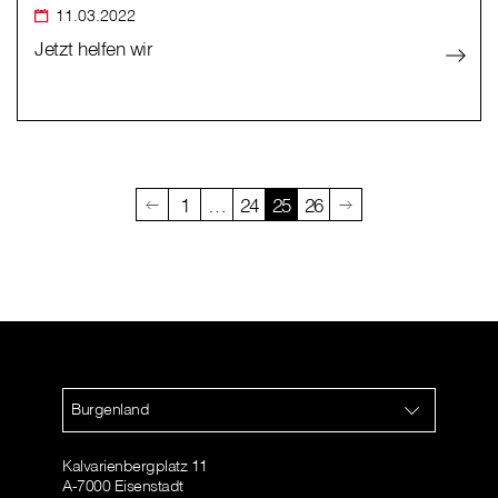
11.03.2022
Jetzt helfen wir
1
…
24
25
26
Burgenland
Kalvarienbergplatz 11
A-7000 Eisenstadt