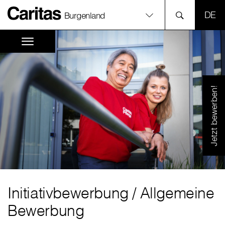
SPR
Burgenland
Jetzt bewerben!
Initiativbewerbung
/
Allgemeine
Bewerbung