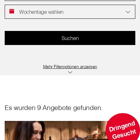
Wochentage wählen
Filteroptionen anzeigen
Es wurden 9 Angebote gefunden.
D
ri
n
g
e
n
d
G
e
s
u
c
ht