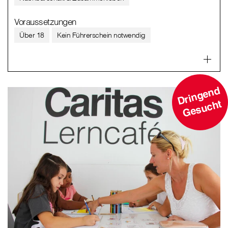
Voraussetzungen
Über 18
Kein Führerschein notwendig
D
ri
n
g
e
n
d
G
e
s
u
c
ht