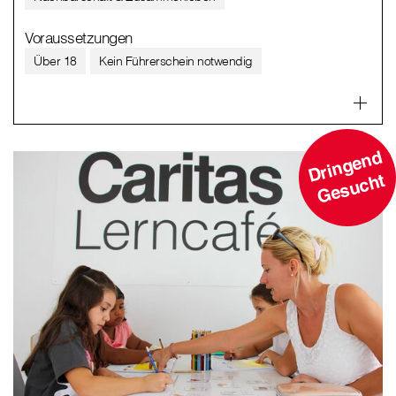
Voraussetzungen
Über 18
Kein Führerschein notwendig
D
ri
n
g
e
n
d
G
e
s
u
c
ht