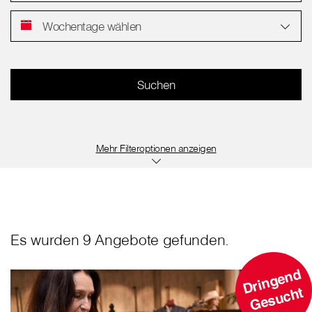
Wochentage wählen
Filteroptionen anzeigen
Es wurden 9 Angebote gefunden.
D
ri
n
g
e
n
d
G
e
s
u
c
ht